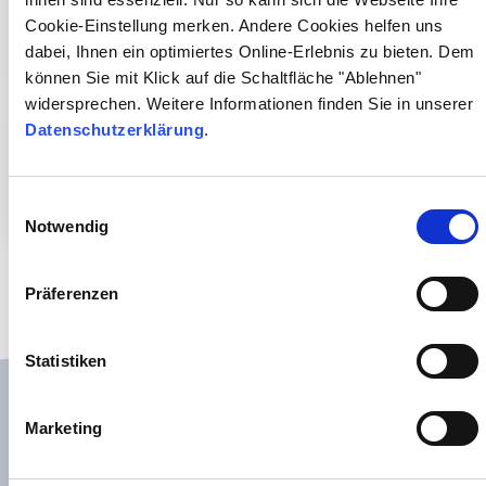
zum Thema Qualitätsmanagement
Cookie-Einstellung merken. Andere Cookies helfen uns
nachgewiesen werden?
dabei, Ihnen ein optimiertes Online-Erlebnis zu bieten. Dem
können Sie mit Klick auf die Schaltfläche "Ablehnen"
widersprechen. Weitere Informationen finden Sie in unserer
Datenschutzerklärung
.
Welche Anforderungen müssen
Arztpraxen erfüllen, wenn sie
selbst Laborleistungen erbringen?
Einwilligungsauswahl
Notwendig
Präferenzen
Statistiken
Was bringt eigentlich
Marketing
Qualitätsmanagement außer mehr
Bürokratie?