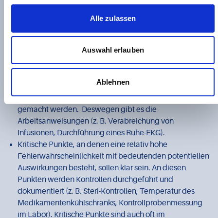
Der besonderen Qualitätsverantwortung
Alle zulassen
des Arztes und seines Teams wird in
vielfältiger Weise Rechnung getragen:
Auswahl erlauben
Ziel aller QM-Maßnahmen ist Patienten- und
Mitarbeitersicherheit sowie Patienten- und
Ablehnen
Mitarbeiterzufriedenheit.
Wichtige Arbeitsabläufe sollen von allen gleich (gut)
gemacht werden. Deswegen gibt es die
Arbeitsanweisungen (z. B. Verabreichung von
Infusionen, Durchführung eines Ruhe-EKG).
Kritische Punkte, an denen eine relativ hohe
Fehlerwahrscheinlichkeit mit bedeutenden potentiellen
Auswirkungen besteht, sollen klar sein. An diesen
Punkten werden Kontrollen durchgeführt und
dokumentiert (z. B. Steri-Kontrollen, Temperatur des
Medikamentenkühlschranks, Kontrollprobenmessung
im Labor). Kritische Punkte sind auch oft im