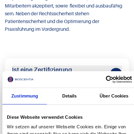
Mitarbeitern akzeptiert, sowie flexibel und ausbaufähig
sein. Neben der Rechtssicherheit stehen
Patientensicherheit und die Optimierung der
Praxisführung im Vordergrund.
Ist eine Zertifizierung
vorgeschrieben?
Zustimmung
Details
Über Cookies
Wie können die Forderungen der
QM-Richtlinie erfüllt werden?
Diese Webseite verwendet Cookies
Wir setzen auf unserer Webseite Cookies ein. Einige von
Müssen bestimmte Schulungen
ihnen sind essenziell: Nur so kann sich die Webseite Ihre