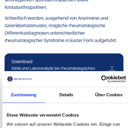
seronegativen Spondarthropathien sowie
Kristallarthropathien.
Schließlich werden, ausgehend von Anamnese und
Gelenkbefallsmuster, mögliche rheumatologische
Differentialdiagnosen unterschiedlicher
rheumatologischer Syndrome in kurzer Form aufgeführt.
Download
Klinik und Laboranalytik bei rheumatologischen
Symptomen – ein Kurzkompendium
( 608,7 KB — PDF
)
Zustimmung
Details
Über Cookies
Diese Webseite verwendet Cookies
Ihr Ansprechpartner
Wir setzen auf unserer Webseite Cookies ein. Einige von