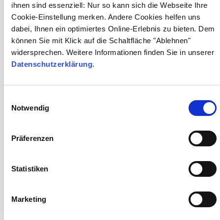
ihnen sind essenziell: Nur so kann sich die Webseite Ihre
Cookie-Einstellung merken. Andere Cookies helfen uns
dabei, Ihnen ein optimiertes Online-Erlebnis zu bieten. Dem
können Sie mit Klick auf die Schaltfläche "Ablehnen"
widersprechen. Weitere Informationen finden Sie in unserer
Datenschutzerklärung
.
Einwilligungsauswahl
Notwendig
Präferenzen
Dr. med. Hans Ehrfeld
Statistiken
Ärztlicher Leiter, Facharzt für Laboratoriumsmedizin
+49 721 6277-500
Telefon:
Marketing
info.karlsruhe@​bioscientia.de
E-Mail: